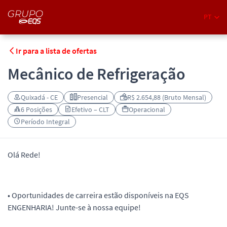
PT
Ir para a lista de ofertas
Mecânico de Refrigeração
Quixadá - CE
Presencial
R$ 2.654,88 (Bruto Mensal)
6 Posições
Efetivo – CLT
Operacional
Período Integral
Olá Rede!
• Oportunidades de carreira estão disponíveis na EQS
ENGENHARIA! Junte-se à nossa equipe!